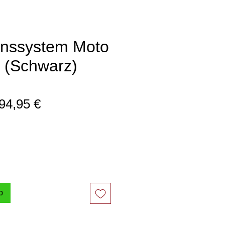
onssystem Moto
e (Schwarz)
tandardpreis
Sale-
94,95 €
Preis
b