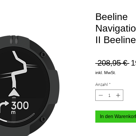
Beeline
Navigati
II Beelin
S
 208,95 € 
1
inkl. MwSt.
Anzahl
*
In den Warenkor