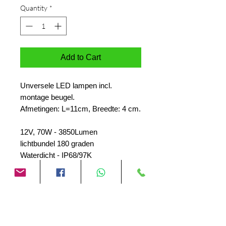
Quantity
*
Add to Cart
Unversele LED lampen incl.
montage beugel.
Afmetingen: L=11cm, Breedte: 4 cm.
12V, 70W - 3850Lumen
lichtbundel 180 graden
Waterdicht - IP68/97K
Prijs is per set van twee lampen.