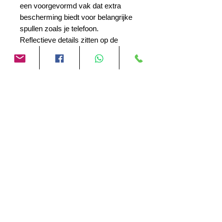
een voorgevormd vak dat extra
bescherming biedt voor belangrijke
spullen zoals je telefoon.
Reflectieve details zitten op de
plekken waar ze het belangrijkst zijn:
aan de zijkanten. En tot slot is de tas
voorzien van een grip print, zodat hij
goed op zijn plek blijft zitten.
De Leg Bag Extended is wat wij
noemen praktische motorkleding!
No Reviews Yet
Share your thoughts. Be the first to
leave a review.
Leave a Review