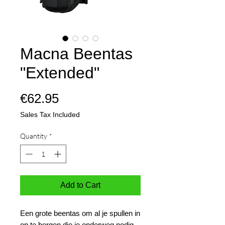
Macna Beentas
"Extended"
Price
€62.95
Sales Tax Included
Quantity
*
Add to Cart
Een grote beentas om al je spullen in
op te bergen die je onderweg nodig