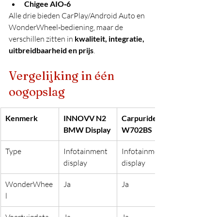
Chigee AIO‑6
Alle drie bieden CarPlay/Android Auto en 
WonderWheel‑bediening, maar de 
verschillen zitten in 
kwaliteit, integratie, 
uitbreidbaarheid en prijs
.
Vergelijking in één 
oogopslag
Kenmerk
INNOVV N2 
Carpuride 
BMW Display
W702BS
Type
Infotainment 
Infotainment 
display
display
WonderWhee
Ja
Ja
l