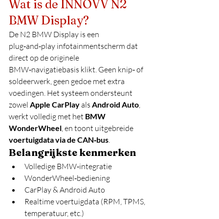
Wat is de INNOVV N2 
BMW Display?
De N2 BMW Display is een 
plug‑and‑play infotainmentscherm dat 
direct op de originele 
BMW‑navigatiebasis klikt. Geen knip‑ of 
soldeerwerk, geen gedoe met extra 
voedingen. Het systeem ondersteunt 
zowel 
Apple CarPlay
 als 
Android Auto
, 
werkt volledig met het 
BMW 
WonderWheel
, en toont uitgebreide 
voertuigdata via de CAN‑bus
.
Belangrijkste kenmerken
Volledige BMW‑integratie
WonderWheel‑bediening
CarPlay & Android Auto
Realtime voertuigdata (RPM, TPMS, 
temperatuur, etc.)