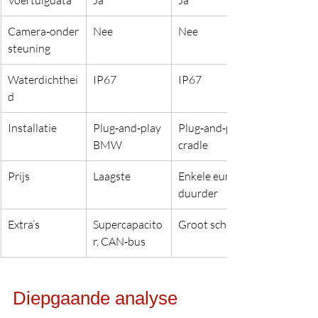
Voertuigdata
Ja
Ja
Camera‑onder
Nee
Nee
steuning
Waterdichthei
IP67
IP67
d
Installatie
Plug‑and‑play 
Plug‑and‑play 
BMW
cradle
Prijs
Laagste
Enkele euro’s 
duurder
Extra’s
Supercapacito
Groot scherm
r, CAN‑bus
Diepgaande analyse