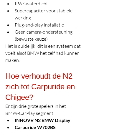
IP67‑waterdicht
Supercapacitor voor stabiele 
werking
Plug‑and‑play installatie
Geen camera‑ondersteuning 
(bewuste keuze)
Het is duidelijk: dit is een systeem dat 
voelt alsof BMW het zelf had kunnen 
maken.
Hoe verhoudt de N2 
zich tot Carpuride en 
Chigee?
Er zijn drie grote spelers in het 
BMW‑CarPlay segment:
INNOVV N2 BMW Display
Carpuride W702BS