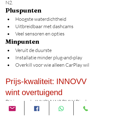
N2.
Pluspunten
Hoogste waterdichtheid
Uitbreidbaar met dashcams
Veel sensoren en opties
Minpunten
Veruit de duurste
Installatie minder plug‑and‑play
Overkill voor wie alleen CarPlay wil
Prijs‑kwaliteit: INNOVV 
wint overtuigend
Dit is waar de INNOVV N2 BMW Display 
écht schittert.
Goedkoper dan de 
Carpuride
 (enkele euro’s)
Bijna 50% goedkoper dan de 