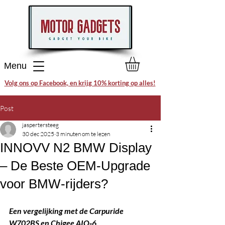
Menu
Volg ons op Facebook, en krijg 10% korting op alles!
Post
jaspertersteeg
30 dec 2025
3 minuten om te lezen
INNOVV N2 BMW Display
– De Beste OEM‑Upgrade
voor BMW‑rijders?
Een vergelijking met de Carpuride 
W702BS en Chigee AIO‑6