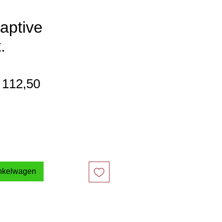
aptive
.
ormale
Verkoopprijs
 112,50
ijs
inkelwagen