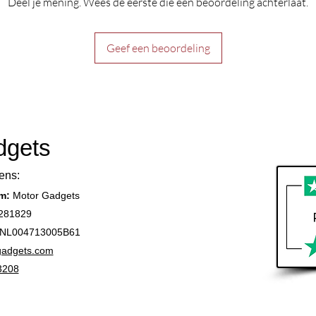
Deel je mening. Wees de eerste die een beoordeling achterlaat.
Geef een beoordeling
dgets
ens:
am:
Motor Gadgets
281829
NL004713005B61
gadgets.com
3208