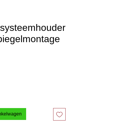
esysteemhouder
spiegelmontage
inkelwagen