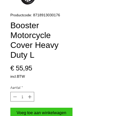
Productcode: 8718913030176
Booster
Motorcycle
Cover Heavy
Duty L
Prijs
€ 55,95
incl.BTW
Aantal
*
Voeg toe aan winkelwagen