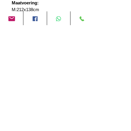
Maatvoering:
M:212x138cm
L:220x72x135cm
XL:230x69x135cm
XXL:250x72x138cm
Nog geen beoordelingen
Deel je mening. Wees de eerste die een
beoordeling achterlaat.
Geef een beoordeling
Motor Gadgets