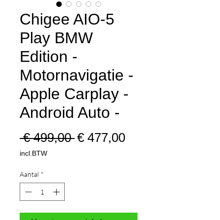
Chigee AIO-5
Play BMW
Edition -
Motornavigatie -
Apple Carplay -
Android Auto -
Normale
Verkoopprijs
 € 499,00 
€ 477,00
prijs
incl.BTW
Aantal
*