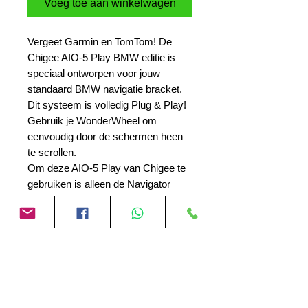
Voeg toe aan winkelwagen
Vergeet Garmin en TomTom! De
Chigee AIO-5 Play BMW editie is
speciaal ontworpen voor jouw
standaard BMW navigatie bracket.
Dit systeem is volledig Plug & Play!
Gebruik je WonderWheel om
eenvoudig door de schermen heen
te scrollen.
Om deze AIO-5 Play van Chigee te
gebruiken is alleen de Navigator
houder nodig van BMW.
Nog geen beoordelingen
Deel je mening. Wees de eerste die een
beoordeling achterlaat.