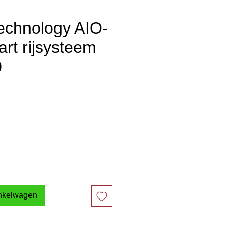
echnology AIO-
art rijsysteem
0
js
inkelwagen