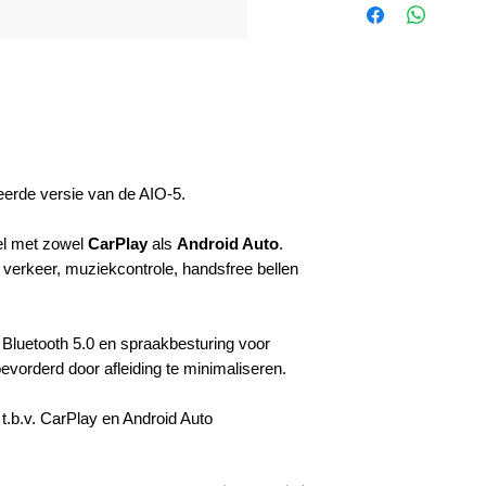
erde versie van de AIO-5.
el met zowel
CarPlay
als
Android Auto
.
, verkeer, muziekcontrole, handsfree bellen
 Bluetooth 5.0 en spraakbesturing voor
bevorderd door afleiding te minimaliseren.
.b.v. CarPlay en Android Auto