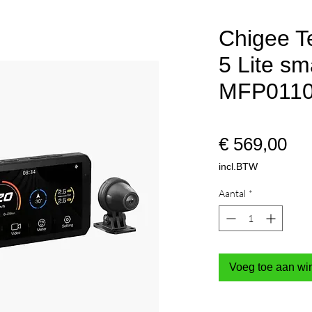
Chigee T
5 Lite sm
MFP011
Pri
€ 569,00
incl.BTW
Aantal
*
Voeg toe aan w