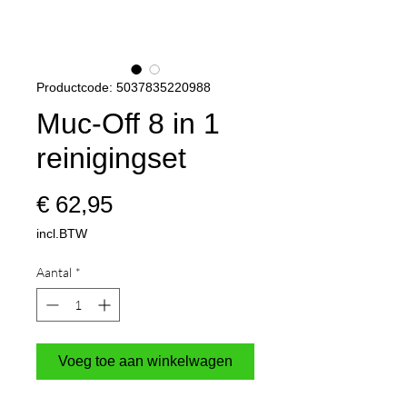
Productcode: 5037835220988
Muc-Off 8 in 1
reinigingset
Prijs
€ 62,95
incl.BTW
Aantal
*
Voeg toe aan winkelwagen