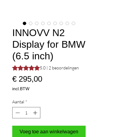
INNOVV N2
Display for BMW
(6.5 inch)
Waardering is 5.0 op vijf sterren op basis van 2 beoordeli
5.0 | 2 beoordelingen
Prijs
€ 295,00
incl.BTW
Aantal
*
Voeg toe aan winkelwagen