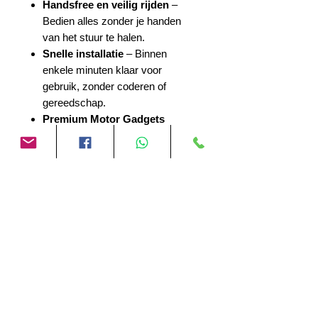
Handsfree en veilig rijden
–
Bedien alles zonder je handen
van het stuur te halen.
Snelle installatie
– Binnen
enkele minuten klaar voor
gebruik, zonder coderen of
gereedschap.
Premium Motor Gadgets
kwaliteit
– Duurzame hardware,
getest voor intensief
motorgebruik en
weerbestendigheid.
Beoordelingen
5.0
Beoordeeld met 5 uit 5 sterren.
5
2