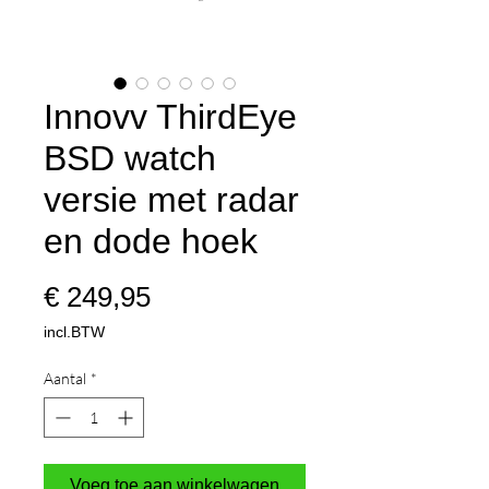
Innovv ThirdEye
BSD watch
versie met radar
en dode hoek
Prijs
€ 249,95
incl.BTW
Aantal
*
Voeg toe aan winkelwagen