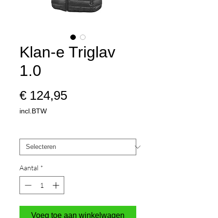
Klan-e Triglav
1.0
Prijs
€ 124,95
incl.BTW
Maat
*
Aantal
*
Voeg toe aan winkelwagen