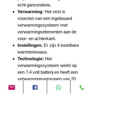
echt ganzendons.
Verwarming:
Het vest is
voorzien van een ingebouwd
verwarmingssysteem met
verwarmingselementen aan de
voor- en achterkant.
Instellingen:
Er zijn 4 instelbare
warmteniveaus.
Technologie:
Het
verwarmingssysteem werkt op
een 7,4 volt batterij en heeft een
verwarmingsvermogen van 20
Watt.
Toepassing:
Het is een
lichtgewicht en veelzijdig vest dat
zowel als los kledingstuk als
onder een jas gedragen kan
worden voor verschillende
activiteiten, zoals motorrijden,