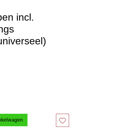
en incl.
ings
niverseel)
inkelwagen