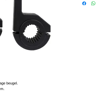
age beugel.
cm.