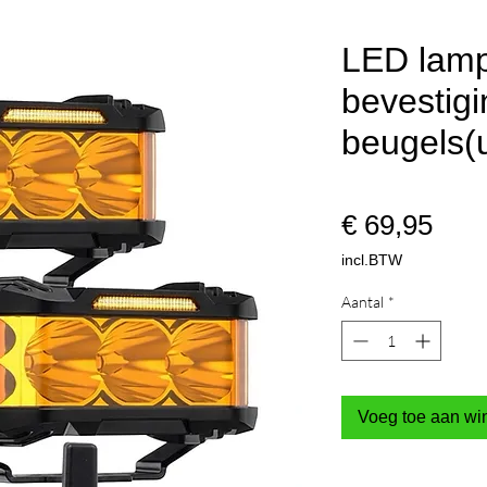
LED lamp
bevestig
beugels(u
Prijs
€ 69,95
incl.BTW
Aantal
*
Voeg toe aan w