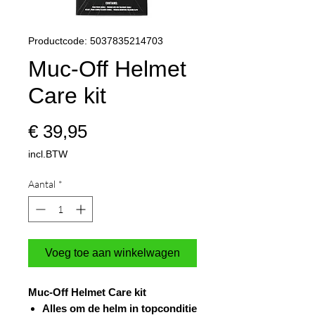
Productcode: 5037835214703
Muc-Off Helmet
Care kit
Prijs
€ 39,95
incl.BTW
Aantal
*
Voeg toe aan winkelwagen
Muc-Off Helmet Care kit
Alles om de helm in topconditie