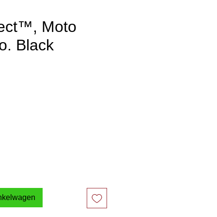
ect™, Moto
o. Black
inkelwagen