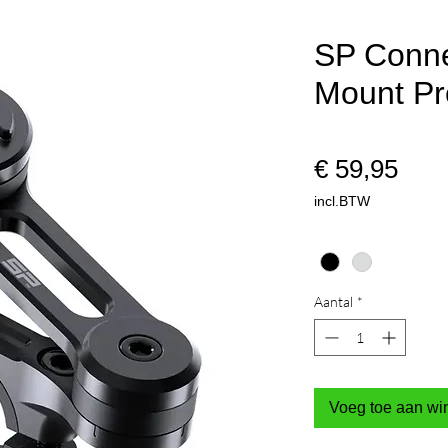
SP Conn
Mount Pr
Prijs
€ 59,95
incl.BTW
Kleur
*
Aantal
*
Voeg toe aan w