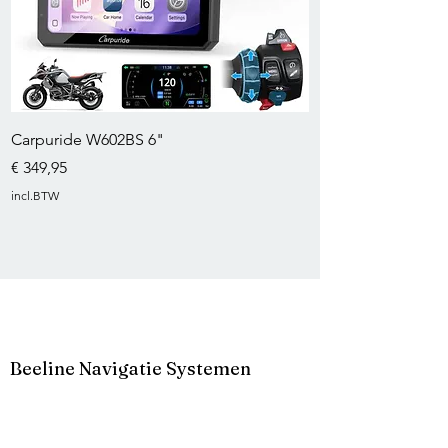
Carpuride W602BS 6"
Prijs
€ 349,95
incl.BTW
Beeline Navigatie Systemen