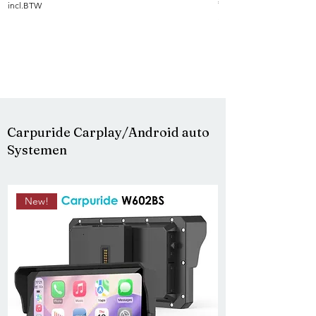
Prijs
€ 690,95
incl.BTW
incl.BTW
Carpuride Carplay/Android auto
Systemen
New!