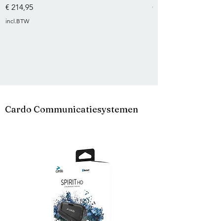
Prijs
Prijs
€ 214,95
€ 295,00
incl.BTW
incl.BTW
Cardo Communicatiesystemen