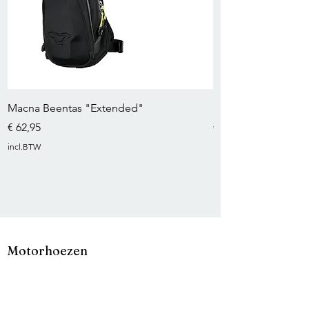
Macna Beentas "Extended"
MACNA Hydra 3.0
Prijs
Prijs
€ 62,95
€ 149,95
incl.BTW
incl.BTW
Motorhoezen