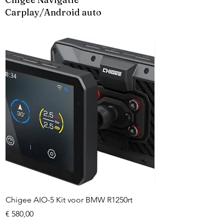
Carplay/Android auto
Chigee AIO-5 Kit voor BMW R1250rt
Chigee AIO-6 + BM
protector + Gratis
Prijs
€ 580,00