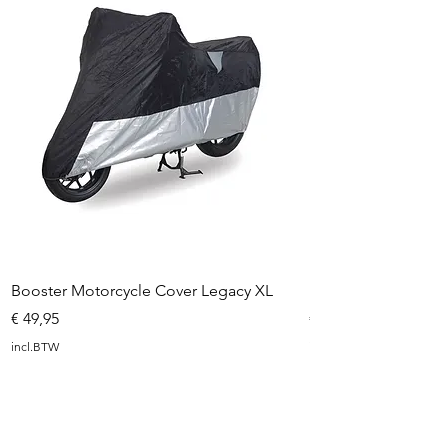
Booster Motorcycle Cover Legacy XL
Booster Motorcycl
Prijs
Prijs
€ 49,95
€ 52,95
incl.BTW
incl.BTW