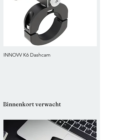
INNOVV K6 Dashcam
Macna Beentas "E
Binnenkort verwacht