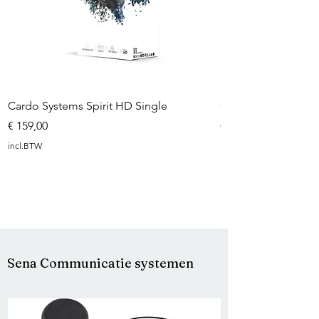
Cardo Systems Spirit HD Single
Cardo Systems Fre
Prijs
Prijs
€ 159,00
€ 219,95
incl.BTW
incl.BTW
Sena Communicatie systemen