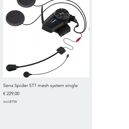
Sena Spider ST1 mesh system single
Sena 5S Bluetooth 
Prijs
Prijs
€ 229,00
€ 321,00
incl.BTW
incl.BTW