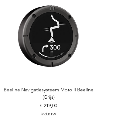
Beeline Navigatiesysteem Moto II Beeline
Beeline Navigaties
(Grijs)
Prijs
€ 219,00
incl.BTW