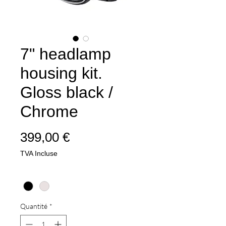
7" headlamp
housing kit.
Gloss black /
Chrome
Prix
399,00 €
TVA Incluse
Couleur
*
Quantité
*