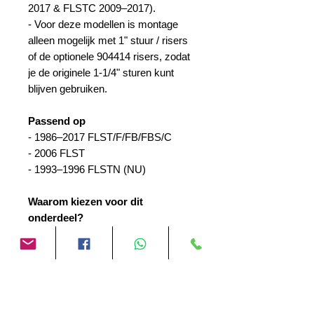
2017 & FLSTC 2009–2017).
- Voor deze modellen is montage
alleen mogelijk met 1" stuur / risers
of de optionele 904414 risers, zodat
je de originele 1-1/4" sturen kunt
blijven gebruiken.
Passend op
- 1986–2017 FLST/F/FB/FBS/C
- 2006 FLST
- 1993–1996 FLSTN (NU)
Waarom kiezen voor dit
onderdeel?
- Authentieke Shovelhead Electra
Glide uitstraling
- OEM-kwaliteit en perfecte pasvorm
- Ideaal voor custom builds en
restauratieprojecten