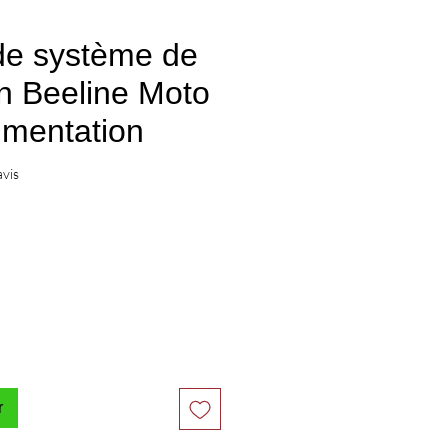
de système de
on Beeline Moto
limentation
sur cinq étoiles sur la base de 1 avis
avis
r