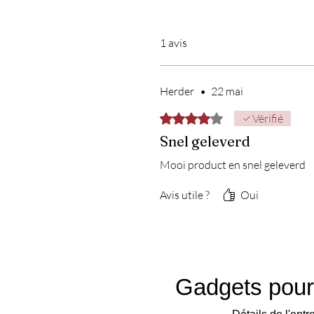
1 avis
Herder
•
22 mai
Noté 4 sur 5.
Vérifié
Snel geleverd
Mooi product en snel geleverd
Avis utile ?
Oui
Gadgets pour