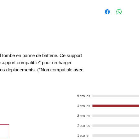
I tombe en panne de batterie. Ce support
l support compatible* pour recharger
 vos déplacements. (*Non compatible avec
5 étoiles
4 étoiles
3 étoiles
2 étoiles
1 étoile