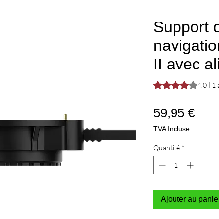
Support 
navigati
II avec a
La note est de 4.0 
4.0 | 1 
Prix
59,95 €
TVA Incluse
Quantité
*
Ajouter au panie