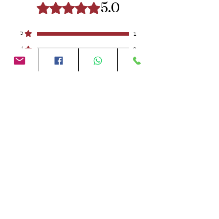
5.0
Noté 5 sur 5.
5
1
4
0
3
0
2
0
1
0
Laisser un avis
Toutes les étoiles, Les plus
pertinents
1 avis
Caferacer
•
21 avr. 2025