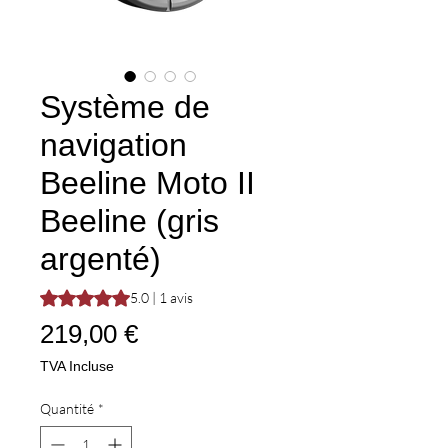
Système de
navigation
Beeline Moto II
Beeline (gris
argenté)
La note est de 5.0 sur cinq étoiles selon 1 avis
5.0 | 1 avis
Prix
219,00 €
TVA Incluse
Quantité
*