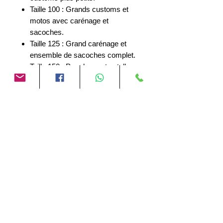
Taille 100 : Grands customs et
motos avec carénage et
sacoches.
Taille 125 : Grand carénage et
ensemble de sacoches complet.
Taille 150 : Pour les motos telles
que GL1500 ou Goldwing.
Caractéristiques:
G50:230x45x126cm.
G100:243x48x134cm.
G125:243x73x129cm.
G150:245x73x142cm.
Aucun avis pour le moment
Partagez votre expérience, soyez le
premier à laisser un avis.