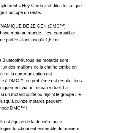
mplement « Hey Cardo » et dites-lui ce que
ge s'occupe du reste.
NAMIQUE DE 2E GEN (DMC™)
rphone moto au monde. Il est compatible
ne portée allant jusqu'à 1,6 km.
 Bluetooth®, tous les motards sont
'un des maillons de la chaîne tombe en
blie et la communication est
ce à DMC™, ce problème est résolu ; tous
iquement via un réseau virtuel. La
i un motard quitte ou rejoint le groupe ; le
Jusqu'à quinze motards peuvent
 mode DMC™ !
lk est équipé de la dernière puce
ologies fonctionnent ensemble de manière