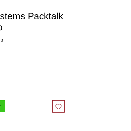
stems Packtalk
o
73
x
r