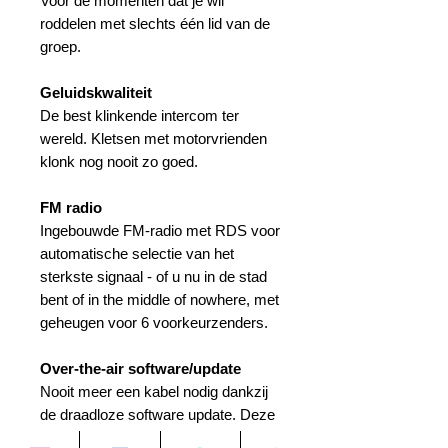
Voor de momenten dat je wil
roddelen met slechts één lid van de
groep.
Geluidskwaliteit
De best klinkende intercom ter
wereld. Kletsen met motorvrienden
klonk nog nooit zo goed.
FM radio
Ingebouwde FM-radio met RDS voor
automatische selectie van het
sterkste signaal - of u nu in de stad
bent of in the middle of nowhere, met
geheugen voor 6 voorkeurzenders.
Over-the-air software/update
Nooit meer een kabel nodig dankzij
de draadloze software update. Deze
update is te downloaden via de