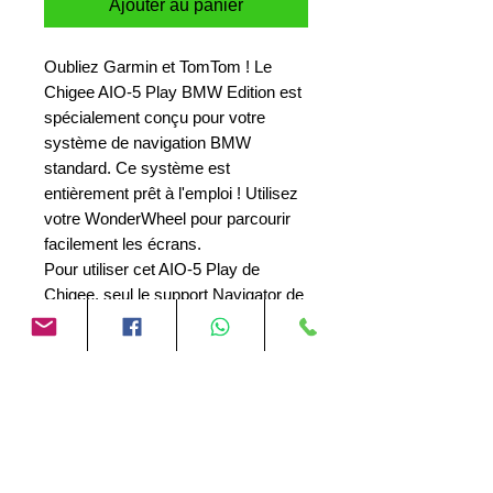
Ajouter au panier
Oubliez Garmin et TomTom ! Le
Chigee AIO-5 Play BMW Edition est
spécialement conçu pour votre
système de navigation BMW
standard. Ce système est
entièrement prêt à l'emploi ! Utilisez
votre WonderWheel pour parcourir
facilement les écrans.
Pour utiliser cet AIO-5 Play de
Chigee, seul le support Navigator de
BMW est nécessaire.
Aucun avis pour le moment
Partagez votre expérience, soyez le
premier à laisser un avis.