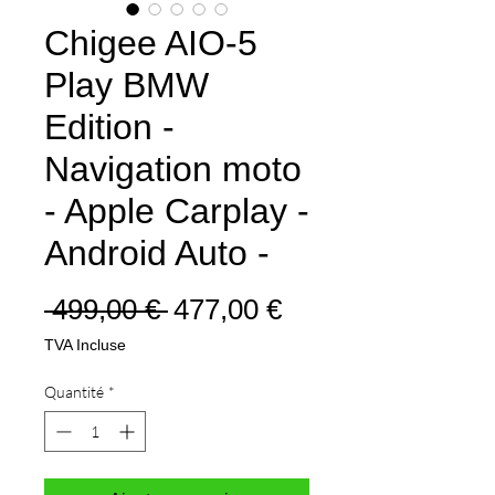
Chigee AIO-5
Play BMW
Edition -
Navigation moto
- Apple Carplay -
Android Auto -
Prix
Prix
 499,00 € 
477,00 €
original
promotionnel
TVA Incluse
Quantité
*