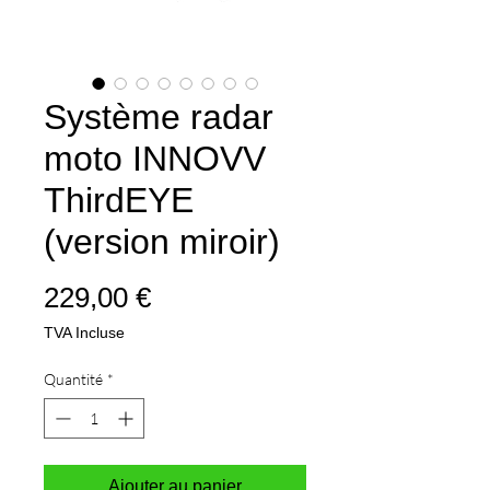
Système radar
moto INNOVV
ThirdEYE
(version miroir)
Prix
229,00 €
TVA Incluse
Quantité
*
Ajouter au panier