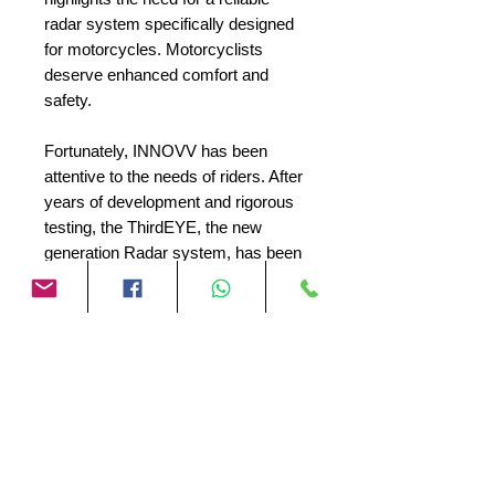
radar system specifically designed
for motorcycles. Motorcyclists
deserve enhanced comfort and
safety.
Fortunately, INNOVV has been
attentive to the needs of riders. After
years of development and rigorous
testing, the ThirdEYE, the new
generation Radar system, has been
proven to work flawlessly. It's time
for us to introduce this user-friendly
detection system to the market.
INNOVV ThirdEYE Motorfiets
Readar Systeem (Spiegelversie)
Waarom geen motorsysteem met