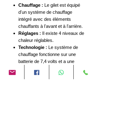
Chauffage :
Le gilet est équipé
d'un système de chauffage
intégré avec des éléments
chauffants à l'avant et à l'arrière.
Réglages :
Il existe 4 niveaux de
chaleur réglables.
Technologie :
Le système de
chauffage fonctionne sur une
batterie de 7,4 volts et a une
puissance de chauffage de 20
watts.
Application :
C'est un gilet léger
et polyvalent qui peut être porté
comme un vêtement autonome
ou sous une veste pour diverses
activités telles que la moto, le
vélo, la randonnée ou le ski