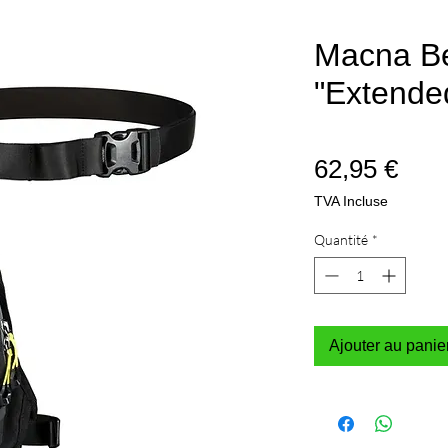
Macna B
"Extende
Prix
62,95 €
TVA Incluse
Quantité
*
Ajouter au panie