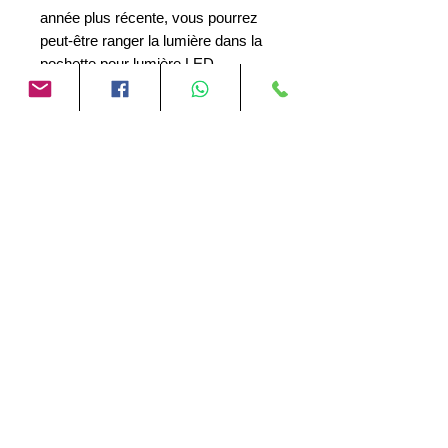
année plus récente, vous pourrez
peut-être ranger la lumière dans la
pochette pour lumière LED.
La batterie au lithium peut être
facilement chargée avec le câble de
charge Type-C inclus, que vous
pouvez utiliser avec n'importe quel
appareil USB.
Aucun avis pour le moment
Partagez votre expérience, soyez le
premier à laisser un avis.
Laisser un avis