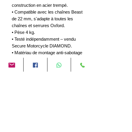
construction en acier trempé.
• Compatible avec les chaînes Beast
de 22 mm, s'adapte à toutes les
chaînes et serrures Oxford.
• Pèse 4 kg.
• Testé indépendamment – vendu
Secure Motorcycle DIAMOND.
• Matériau de montage anti-sabotage
Matériel de montage et
instructions inclus :
• 4 boulons à expansion haute
sécurité.
• 4 x roulements à billes antivol.
• 4 x chevilles en acier pour fixer
l'ancrage dans le sol