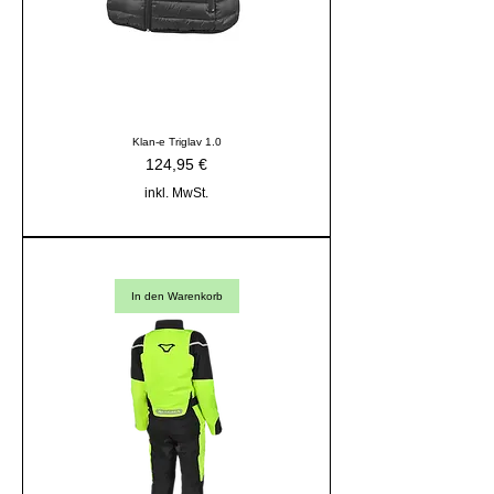
Klan-e Triglav 1.0
Preis
124,95 €
inkl. MwSt.
In den Warenkorb