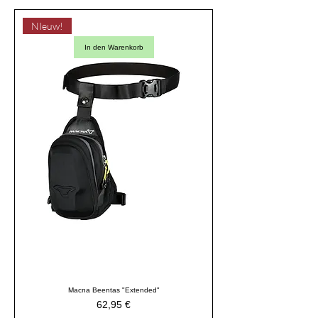
NIeuw!
In den Warenkorb
Macna Beentas "Extended"
Preis
62,95 €