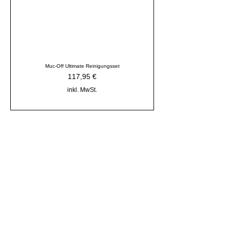
Muc-Off Ultimate Reinigungsset
Preis
117,95 €
inkl. MwSt.