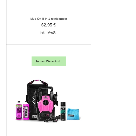
Muc-Off 8 in 1 reinigingset
Preis
62,95 €
inkl. MwSt.
In den Warenkorb