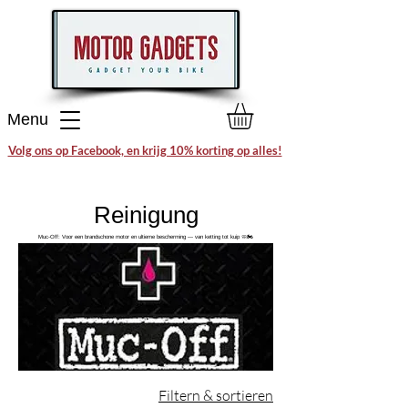
Menu
Volg ons op Facebook, en krijg 10% korting op alles!
Reinigung
Muc-Off: Voor een brandschone motor en ultieme bescherming — van ketting tot kuip 🧼🏍️
Filtern & sortieren