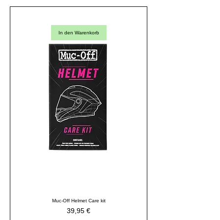
In den Warenkorb
Muc-Off Helmet Care kit
Preis
39,95 €