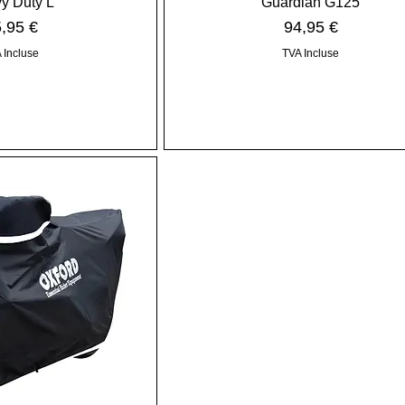
y Duty L
Guardian G125
ix
Prix
,95 €
94,95 €
 Incluse
TVA Incluse