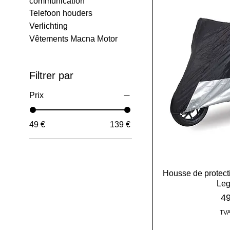
communication
Telefoon houders
Verlichting
Vêtements Macna Motor
Filtrer par
Prix
49 €
139 €
Housse de protect
Leg
Pr
49
TVA