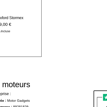
Oxford Stormex
x
9,00 €
 Incluse
 moteurs
prise :
ée :
Motor Gadgets
merce :
89281829