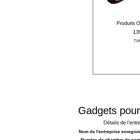
Produits 
Pri
13
TVA
Gadgets pour
Détails de l'entre
Nom de l'entreprise enregistr
Numéro de chambre de com