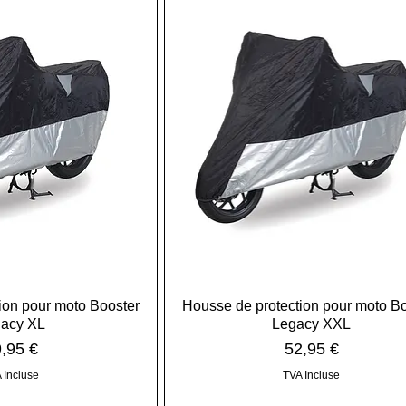
ion pour moto Booster
Housse de protection pour moto B
acy XL
Legacy XXL
ix
Prix
,95 €
52,95 €
 Incluse
TVA Incluse