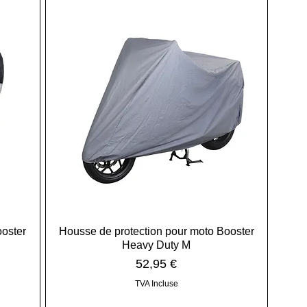
ooster
Housse de protection pour moto Booster
Heavy Duty M
Prix
52,95 €
TVA Incluse