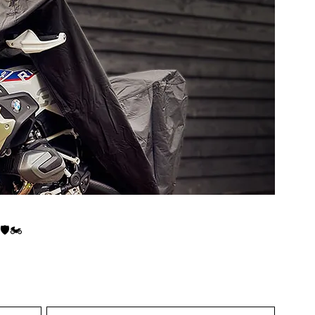
️🏍️
Trier par :
Recommandé