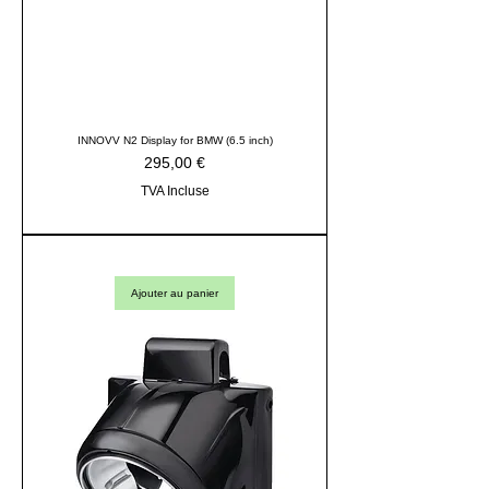
INNOVV N2 Display for BMW (6.5 inch)
Prix
295,00 €
TVA Incluse
Ajouter au panier