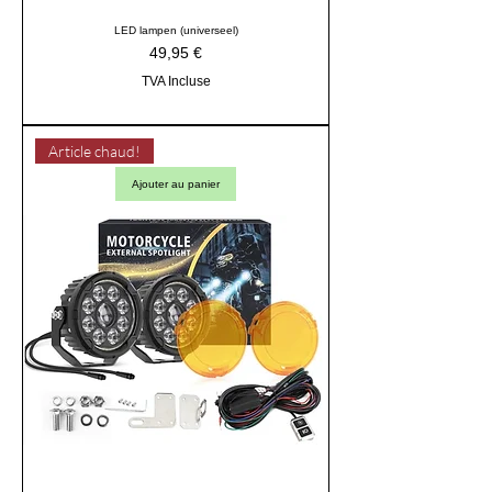
LED lampen (universeel)
Prix
49,95 €
TVA Incluse
Article chaud!
Ajouter au panier