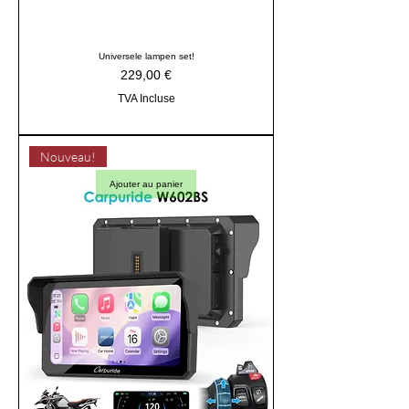
Universele lampen set!
Prix
229,00 €
TVA Incluse
Nouveau!
Ajouter au panier