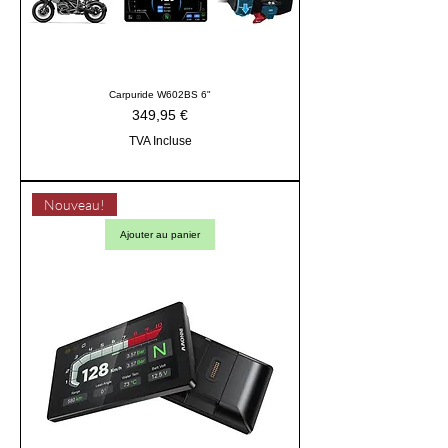
Carpuride W602BS 6"
Prix
349,95 €
TVA Incluse
Nouveau!
Ajouter au panier