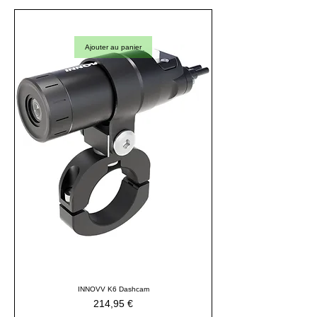
Ajouter au panier
INNOVV K6 Dashcam
Prix
214,95 €