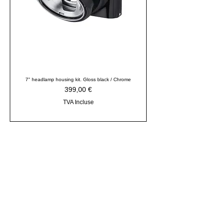
7" headlamp housing kit. Gloss black / Chrome
Prix
399,00 €
TVA Incluse